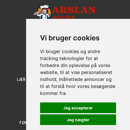
Lind Hovedgade 21A, 7400 Herning
Vi bruger cookies
+45 22 78 12 20
CVR nr: 45347699
Vi bruger cookies og andre
tracking teknologier for at
forbedre din oplevelse på vores
website, til at vise personaliseret
LÆR OS AT KENDE
KUNDE SERVICE
indhold, målrettede annoncer og
til at forstå hvor vores besøgende
Menu
Cookies
kommer fra.
Om Os
Handelsbetingelser
Kontakt
Persondatapolitik
Jeg accepterer
Jeg nægter
FØLG OS.
Facebook
Instagram