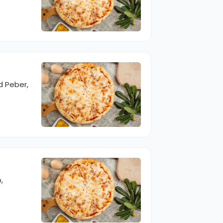
d Peber,
,