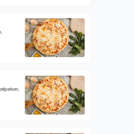
,
ilpølser,