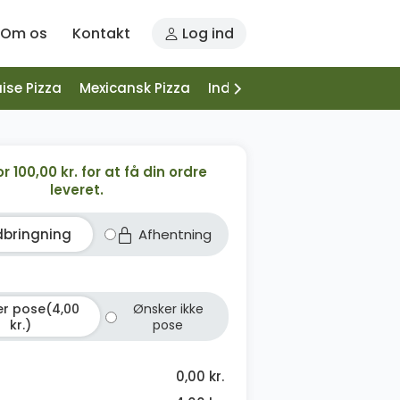
Om os
Kontakt
Log ind
ise Pizza
Mexicansk Pizza
Indbagt Pizza
Halvt Indb
or 100,00 kr. for at få din ordre
leveret.
dbringning
Afhentning
r pose(4,00
Ønsker ikke
kr.)
pose
0,00 kr.