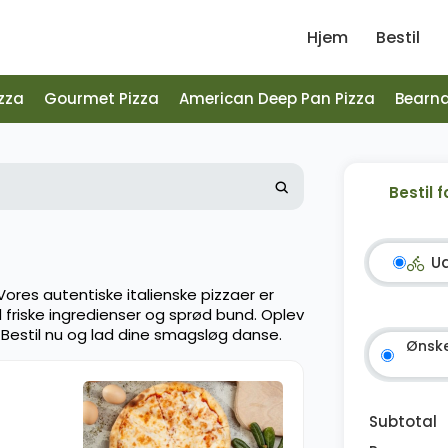
Hjem
Bestil
zza
Gourmet Pizza
American Deep Pan Pizza
Bearna
Bestil f
U
Vores autentiske italienske pizzaer er
riske ingredienser og sprød bund. Oplev
! Bestil nu og lad dine smagsløg danse.
Ønske
Subtotal