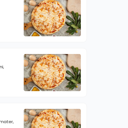
i,
omater,