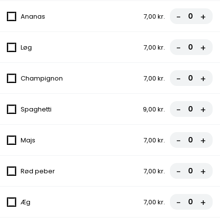
-
+
Ananas
7,00 kr.
2.Vesuvio Pizza
Tomatsauce, Ost, Skinke
-
+
Løg
7,00 kr.
fra
81,00 kr.
-
+
Champignon
7,00 kr.
3.Pepperoni Pizza
Tomatsauce, Ost, Pepperoni
-
+
fra
81,00 kr.
Spaghetti
9,00 kr.
4.Hawaii Pizza
-
+
Majs
7,00 kr.
Tomatsauce, Ost, Skinke, Ananas
fra
85,00 kr.
-
+
Rød peber
7,00 kr.
5.Fcm Special Pizza
-
+
Æg
7,00 kr.
Tomatsauce, Ost, Skinke, Pepperoni