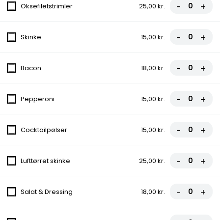
Tomatsauce, Ost, Oksekød,
-
+
Oksefiletstrimler
25,00 kr.
Cocktailpølser, Pepperoni, Bacon
fra
93,00 kr.
-
+
Skinke
15,00 kr.
15.Polat Pizza
Tomatsauce, Ost, Kebab, Kylling,
-
+
Bacon
18,00 kr.
Champignon, Løg, Rød Peber
fra
98,00 kr.
-
+
Pepperoni
15,00 kr.
16.Lind Favorit Pizza
-
+
Tomatsauce, Ost, Skinke, Pepperoni,
Cocktailpølser
15,00 kr.
Cocktailpølser, Bacon
fra
98,00 kr.
-
+
Lufttørret skinke
25,00 kr.
17.Helles Pizza
-
+
Salat & Dressing
18,00 kr.
Tomatsauce, Ost, Kylling, Friske Tomater,
Ananas, Bacon, Løg, Hvidløg
fra
95,00 kr.