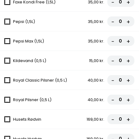
-
+
Faxe Kondi Free (1,5L)
35,00 kr.
Tomatsauce, Ost, Skinke, Champignon,
Kebab, Cocktailpølser, Pepperoni, Bacon
-
+
fra
108,00 kr.
Pepsi (1,5L)
35,00 kr.
9. Vegetario
-
+
Pepsi Max (1,5L)
35,00 kr.
Tomatsovs, Ost, Champignon, Løg, Peberfrugt, Majs, Oliven
fra
85,00 kr.
-
+
Kildevand (0,5 L)
15,00 kr.
-
+
Salat Pizza
Royal Classic Pilsner (0,5 L)
40,00 kr.
Opdag vores friske og sprøde Salat Pizza! Den perfekte
kombination af en lækker pizza og en forfriskende salat. Nyd
-
+
Royal Pilsner (0,5 L)
40,00 kr.
den sprøde skorpe sammen med en overdådig topping af friske
grøntsager og saftigt kød. En sund og lækker måde at nyde
pizza på! Bestil din Salat Pizza i dag og forkæl dine smagsløg.
-
+
Husets Rødvin
169,00 kr.
24.Lind Pizza Pizza
Tomatsauce, Ost, Kebab, Toppes med
Husets Hvidvin
169,00 kr.