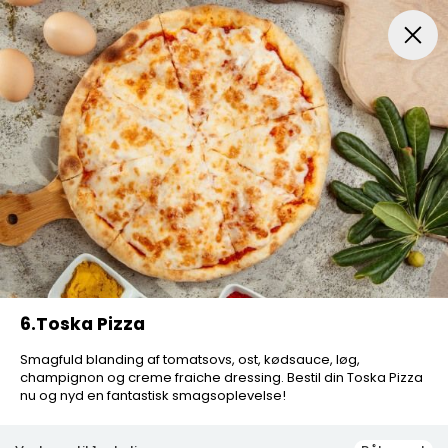
Pizza
Salat Pizza
Nachos Pizza
Gourmet Pizza
6.Toska Pizza
Smagfuld blanding af tomatsovs, ost, kødsauce, løg,
champignon og creme fraiche dressing. Bestil din Toska Pizza
nu og nyd en fantastisk smagsoplevelse!