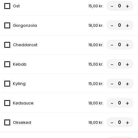
-
+
Ost
15,00 kr.
10.Gorgonzola Pizza
Tomatsauce, Ost, Champignon, Oksekød,
Pepperoni, Gorgonzola
-
+
Gorgonzola
18,00 kr.
fra
88,00 kr.
-
+
Cheddarost
18,00 kr.
11.Miami Pizza
Tomatsauce, Ost, Oksekød, Bacon, Løg,
Champignon, Æg
-
+
Kebab
15,00 kr.
fra
90,00 kr.
-
+
Kylling
15,00 kr.
12.Diyar Pizza
Tomatsauce, Ost, Oksekød, Kebab,
-
+
Kødsauce
18,00 kr.
Pepperoni
fra
91,00 kr.
-
+
Oksekød
18,00 kr.
13.Dino Special Pizza