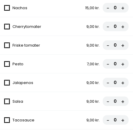
fra
86,00 kr.
-
+
Nachos
15,00 kr.
6.Toska Pizza
-
+
Cherrytomater
9,00 kr.
Tomatsauce, Ost, Kødsauce, Løg,
Champignon, Creme fraiche
-
+
Friske tomater
9,00 kr.
fra
86,00 kr.
7.Musti Special Pizza
-
+
Pesto
7,00 kr.
Tomatsauce, Ost, Skinke, Kødsauce,
Bacon
-
+
Jalapenos
9,00 kr.
fra
86,00 kr.
-
+
8.Napoli Pizza
Salsa
9,00 kr.
Tomatsauce, Ost, Kødsauce, Spaghetti,
Cocktailpølser
-
+
Tacosauce
9,00 kr.
fra
86,00 kr.