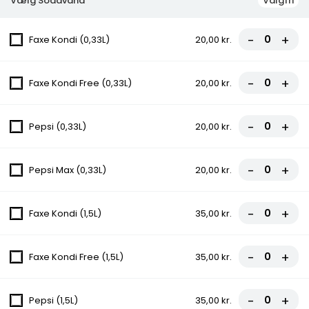
Vælg Sodavand
Valgfri
1.Margherita Pizza
Tomatsauce, Ost
-
+
Faxe Kondi (0,33L)
20,00 kr.
fra
76,00 kr.
-
+
Faxe Kondi Free (0,33L)
20,00 kr.
2.Vesuvio Pizza
Tomatsauce, Ost, Skinke
-
+
Pepsi (0,33L)
20,00 kr.
fra
81,00 kr.
-
+
Pepsi Max (0,33L)
20,00 kr.
3.Pepperoni Pizza
Tomatsauce, Ost, Pepperoni
-
+
Faxe Kondi (1,5L)
35,00 kr.
fra
81,00 kr.
-
+
Faxe Kondi Free (1,5L)
35,00 kr.
4.Hawaii Pizza
Tomatsauce, Ost, Skinke, Ananas
-
+
fra
85,00 kr.
Pepsi (1,5L)
35,00 kr.