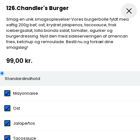
126.Chandler's Burger
Smag en unik smagsoplevelse! Vores burgerbolle fyldt med
saftig 200g bøf, ost, krydret jalapenos, tacosauce, frisk
Pizza
Salat Pizza
Nachos Pizza
Gourmet Pizza
icebergsalat, lolla bionda salat, tomater, agurker og
burgerdressing. Nyd den med sideserveringen af american
fries, ketchup og remoulade. Bestil nu og forkæl dine
smagsløg!
99,00 kr.
126.Chandler's Burger
Standardindhold
Mayonnaise
Smag en unik smagsoplevelse! Vores burgerbolle fyldt
med saftig 200g bøf, ost, krydret jalapenos, tacosauce,
frisk icebergsalat, lolla bionda salat, tomater, agurker
Ost
og burgerdressing. Nyd den med sideserveringen af
american fries, ketchup og remoulade. Bestil nu og
Jalapeños
forkæl dine smagsløg!
Kategorier:
American Classic Burger
Tacosauce