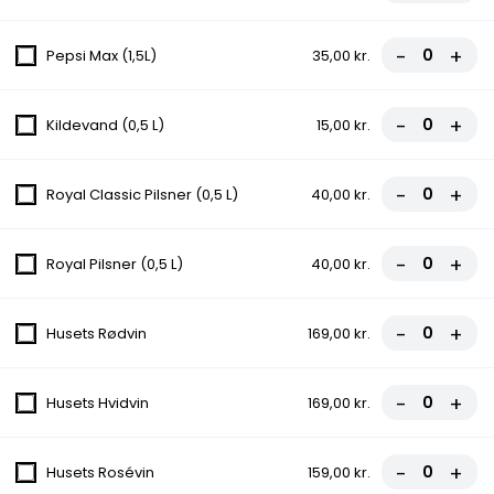
5.Fcm Special Pizza
-
+
Pepsi Max (1,5L)
35,00 kr.
Tomatsauce, Ost, Skinke, Pepperoni
fra
86,00 kr.
-
+
Kildevand (0,5 L)
15,00 kr.
6.Toska Pizza
-
+
Royal Classic Pilsner (0,5 L)
40,00 kr.
Tomatsauce, Ost, Kødsauce, Løg,
Champignon, Creme fraiche
-
+
Royal Pilsner (0,5 L)
40,00 kr.
fra
86,00 kr.
7.Musti Special Pizza
-
+
Husets Rødvin
169,00 kr.
Tomatsauce, Ost, Skinke, Kødsauce,
Bacon
-
+
Husets Hvidvin
169,00 kr.
fra
86,00 kr.
-
+
Husets Rosévin
159,00 kr.
8.Napoli Pizza