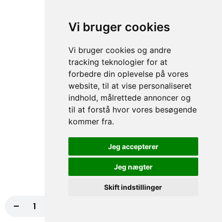
Pølsemix
Cocktailpølser, Pommes frites, Løg, Karryketchup
Vi bruger cookies
79,00 kr.
Vi bruger cookies og andre
tracking teknologier for at
Kyllingemix
forbedre din oplevelse på vores
Pommes frites, Salat, Dressing
website, til at vise personaliseret
79,00 kr.
indhold, målrettede annoncer og
til at forstå hvor vores besøgende
143. Kebabmix
kommer fra.
Pommes frites, Salat, Dressing, Løg, Agurk, Tomat
Jeg accepterer
79,00 kr.
Jeg nægter
Fiskefilet
Skift indstillinger
Pommes frites, Remoulade, Salat, Dressing, Stegt fiskefilet,
Citron
-
+
Læg i kurv
99,00 kr.
79,00 kr.