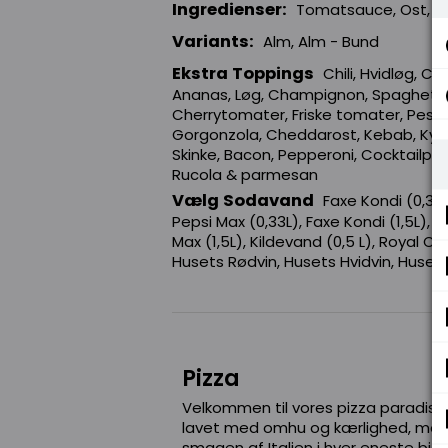
Ingredienser:
Tomatsauce, Ost, Kyl
Variants:
Alm, Alm - Bund
Ekstra Toppings
Chili, Hvidløg, C
Ananas, Løg, Champignon, Spaghetti,
Cherrytomater, Friske tomater, Pesto
Gorgonzola, Cheddarost, Kebab, Kylli
Skinke, Bacon, Pepperoni, Cocktailpøls
Rucola & parmesan
Vælg Sodavand
Faxe Kondi (0,33L
Pepsi Max (0,33L), Faxe Kondi (1,5L), Fa
Max (1,5L), Kildevand (0,5 L), Royal Clas
Husets Rødvin, Husets Hvidvin, Huset
Pizza
Velkommen til vores pizza paradis! 
lavet med omhu og kærlighed, med f
smagen af Italien i hver eneste bid