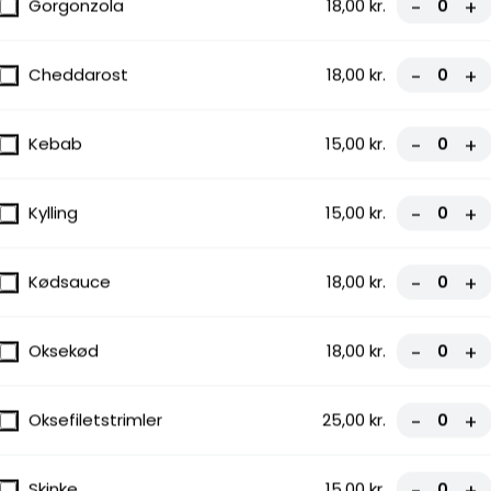
Gorgonzola
18,00 kr.
-
+
Cheddarost
18,00 kr.
-
+
hetti,
Kebab
15,00 kr.
-
+
Kylling
15,00 kr.
-
+
Kødsauce
18,00 kr.
-
+
ksekød,
Oksekød
18,00 kr.
-
+
Oksefiletstrimler
25,00 kr.
-
+
Skinke
15,00 kr.