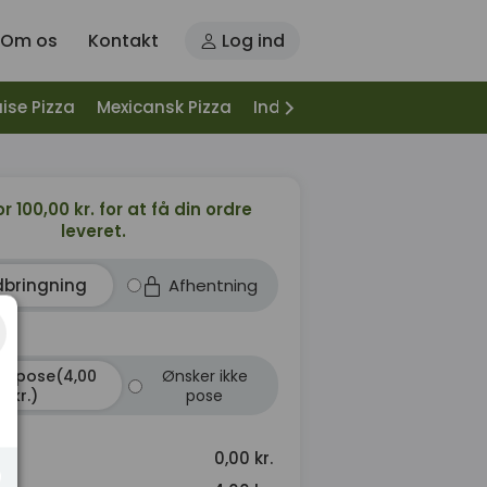
Om os
Kontakt
Log ind
ise Pizza
Mexicansk Pizza
Indbagt Pizza
Halvt Indb
or 100,00 kr. for at få din ordre
leveret.
dbringning
Afhentning
r pose(4,00
Ønsker ikke
kr.)
pose
0,00 kr.