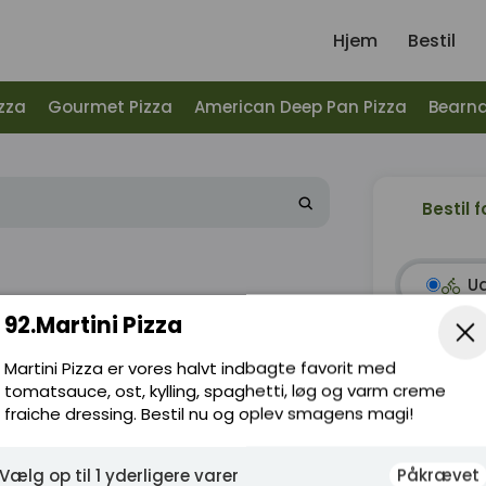
Hjem
Bestil
zza
Gourmet Pizza
American Deep Pan Pizza
Bearna
Bestil f
U
92.Martini Pizza
Martini Pizza er vores halvt indbagte favorit med
Ønske
 favorit med tomatsauce, ost, kylling,
tomatsauce, ost, kylling, spaghetti, løg og varm creme
 dressing. Bestil nu og oplev smagens
fraiche dressing. Bestil nu og oplev smagens magi!
Subtotal
Vælg op til 1 yderligere varer
Påkrævet