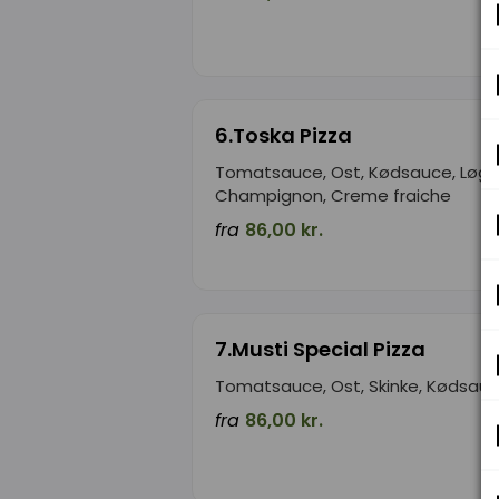
6.Toska Pizza
Tomatsauce, Ost, Kødsauce, Løg,
Champignon, Creme fraiche
fra
86,00 kr.
7.Musti Special Pizza
Tomatsauce, Ost, Skinke, Kødsau
fra
86,00 kr.