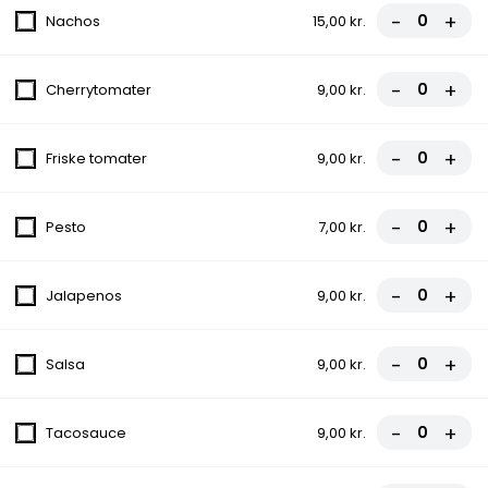
Tomatsauce, Ost, Skinke, Pepperoni
-
+
Nachos
15,00 kr.
fra
86,00 kr.
-
+
Cherrytomater
9,00 kr.
6.Toska Pizza
Tomatsauce, Ost, Kødsauce, Løg,
Champignon, Creme fraiche
-
+
Friske tomater
9,00 kr.
fra
86,00 kr.
-
+
Pesto
7,00 kr.
7.Musti Special Pizza
Tomatsauce, Ost, Skinke, Kødsauce,
-
+
Jalapenos
9,00 kr.
Bacon
fra
86,00 kr.
-
+
Salsa
9,00 kr.
8.Napoli Pizza
Tomatsauce, Ost, Kødsauce, Spaghetti,
-
+
Tacosauce
9,00 kr.
Cocktailpølser
fra
86,00 kr.