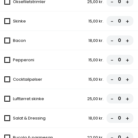
-
+
Oksefiletstrimler
25,00 kr.
Tomatsauce, Ost, Oksekød,
Cocktailpølser, Pepperoni, Bacon
fra
93,00 kr.
-
+
Skinke
15,00 kr.
15.Polat Pizza
-
+
Bacon
18,00 kr.
Tomatsauce, Ost, Kebab, Kylling,
Champignon, Løg, Rød Peber
fra
98,00 kr.
-
+
Pepperoni
15,00 kr.
16.Lind Favorit Pizza
-
+
Cocktailpølser
15,00 kr.
Tomatsauce, Ost, Skinke, Pepperoni,
Cocktailpølser, Bacon
-
+
Lufttørret skinke
25,00 kr.
fra
98,00 kr.
17.Helles Pizza
-
+
Salat & Dressing
18,00 kr.
Tomatsauce, Ost, Kylling, Friske Tomater,
Ananas, Bacon, Løg, Hvidløg
-
+
Rucola & parmesan
22,00 kr.