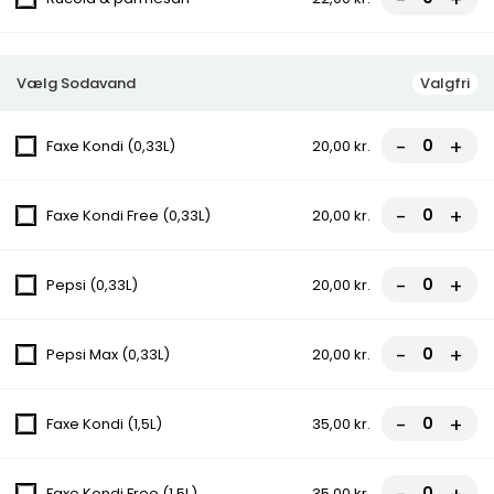
fra
95,00 kr.
18.Diallo Pizza
Vælg Sodavand
Valgfri
Tomatsauce, Ost, Gorgonzola, Rød Peber,
Oksefiletstrimler
-
+
Faxe Kondi (0,33L)
20,00 kr.
fra
95,00 kr.
19.Aztekav Pizza
-
+
Faxe Kondi Free (0,33L)
20,00 kr.
Tomatsauce, Ost, Oksekød, Kebab,
Cocktailpølser, Pepperoni, Bacon
-
+
Pepsi (0,33L)
20,00 kr.
fra
107,00 kr.
20.Venezia Pizza
-
+
Pepsi Max (0,33L)
20,00 kr.
Tomatsauce, Ost, Kebab, Oksekød, Bacon,
Champignon, Rød Peber
-
+
Faxe Kondi (1,5L)
35,00 kr.
fra
98,00 kr.
Faxe Kondi Free (1,5L)
35,00 kr.