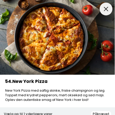
Pizza
Salat Pizza
Nachos Pizza
Gourmet Pizza
54.New York Pizza
New York Pizza med saftig skinke, friske champignon og løg.
Toppet med krydret pepperoni, mørt oksekød og sød majs.
Oplev den autentiske smag af New York i hver bid!
Vælg op til 1 yderligere varer
Påkrævet