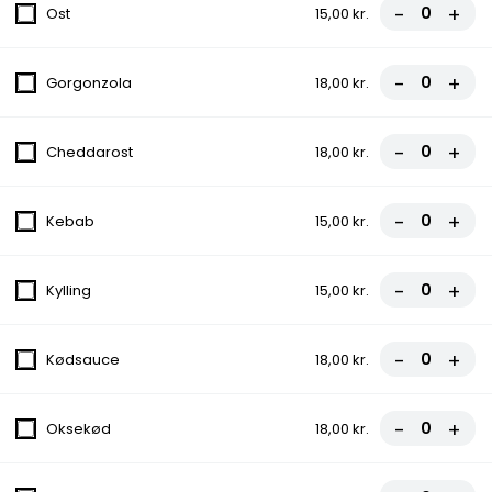
-
+
Ost
15,00 kr.
10.Gorgonzola Pizza
Tomatsauce, Ost, Champignon, Oksekød,
-
+
Gorgonzola
18,00 kr.
Pepperoni, Gorgonzola
fra
88,00 kr.
-
+
Cheddarost
18,00 kr.
11.Miami Pizza
-
+
Kebab
15,00 kr.
Tomatsauce, Ost, Oksekød, Bacon, Løg,
Champignon, Æg
fra
90,00 kr.
-
+
Kylling
15,00 kr.
12.Diyar Pizza
-
+
Kødsauce
18,00 kr.
Tomatsauce, Ost, Oksekød, Kebab,
Pepperoni
fra
91,00 kr.
-
+
Oksekød
18,00 kr.
13.Dino Special Pizza