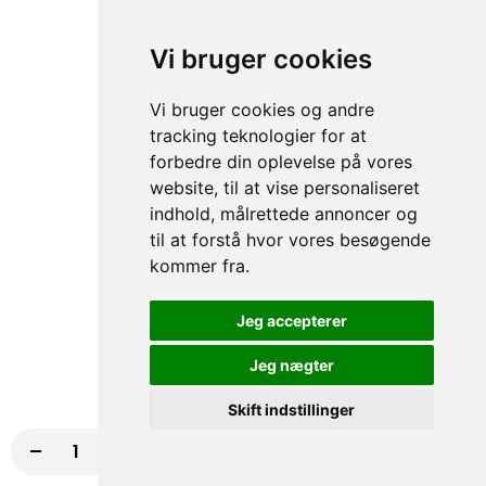
Chili
Vi bruger cookies
6,00 kr.
Vi bruger cookies og andre
Hvidløg
tracking teknologier for at
forbedre din oplevelse på vores
6,00 kr.
website, til at vise personaliseret
indhold, målrettede annoncer og
Grillretter
til at forstå hvor vores besøgende
Oplev vores saftige udvalg af grillretter, der vil tage dine
kommer fra.
smagsløg på en spændende rejse! Fra møre bøffer til saftige
kyllingebryst, vores grillretter er perfekt tilberedt og fulde af
Jeg accepterer
intens smag. Lad dig forføre af den røgede aroma og den
uimodståelige tekstur, der kun en grill kan give. Bestil nu og lad
os bringe den autentiske grilloplevelse direkte til din dørtrin!
Jeg nægter
Skift indstillinger
Pølsemix
-
+
Læg i kurv
104,00 kr.
Cocktailpølser, Pommes frites, Løg, Karryketchup
79,00 kr.