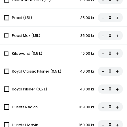
-
+
21.Arslan Special Pizza
Tomatsauce, Ost, Skinke, Champignon,
Kebab, Cocktailpølser, Pepperoni, Bacon
-
+
Pepsi (1,5L)
35,00 kr.
fra
108,00 kr.
-
+
Pepsi Max (1,5L)
35,00 kr.
9. Vegetario
Tomatsovs, Ost, Champignon, Løg, Peberfrugt, Majs, Oliven
-
+
Kildevand (0,5 L)
15,00 kr.
fra
85,00 kr.
-
+
Royal Classic Pilsner (0,5 L)
40,00 kr.
Salat Pizza
Opdag vores friske og sprøde Salat Pizza! Den perfekte
-
+
Royal Pilsner (0,5 L)
40,00 kr.
kombination af en lækker pizza og en forfriskende salat. Nyd
den sprøde skorpe sammen med en overdådig topping af friske
grøntsager og saftigt kød. En sund og lækker måde at nyde
pizza på! Bestil din Salat Pizza i dag og forkæl dine smagsløg.
-
+
Husets Rødvin
169,00 kr.
24.Lind Pizza Pizza
-
+
Husets Hvidvin
169,00 kr.