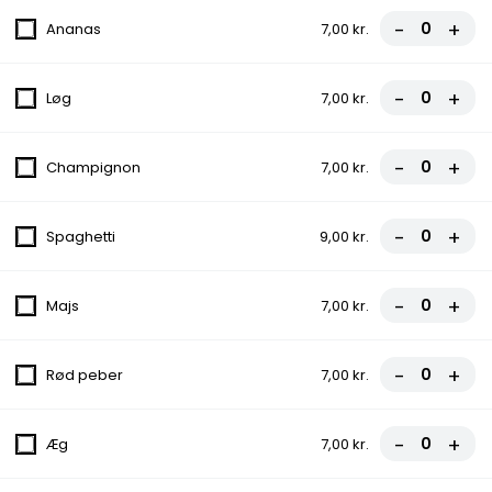
-
+
Ananas
7,00 kr.
2.Vesuvio Pizza
Tomatsauce, Ost, Skinke
-
+
Løg
7,00 kr.
fra
81,00 kr.
-
+
Champignon
7,00 kr.
3.Pepperoni Pizza
Tomatsauce, Ost, Pepperoni
-
+
Spaghetti
9,00 kr.
fra
81,00 kr.
-
+
Majs
7,00 kr.
4.Hawaii Pizza
Tomatsauce, Ost, Skinke, Ananas
-
+
Rød peber
7,00 kr.
fra
85,00 kr.
-
+
Æg
7,00 kr.
5.Fcm Special Pizza