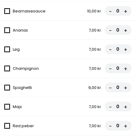
-
+
Bearnaisesauce
10,00 kr.
2.Vesuvio Pizza
Tomatsauce, Ost, Skinke
-
+
Ananas
7,00 kr.
fra
81,00 kr.
-
+
Løg
7,00 kr.
3.Pepperoni Pizza
Tomatsauce, Ost, Pepperoni
-
+
Champignon
7,00 kr.
fra
81,00 kr.
-
+
Spaghetti
9,00 kr.
4.Hawaii Pizza
Tomatsauce, Ost, Skinke, Ananas
-
+
Majs
7,00 kr.
fra
85,00 kr.
-
+
Rød peber
7,00 kr.
5.Fcm Special Pizza