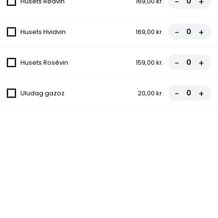
-
+
Husets Rødvin
169,00 kr.
Tomatsauce, Ost, Kebab, Toppes med
frisk salat, Friske agurker, Friske Tomater,
Creme fraiche
-
+
Husets Hvidvin
169,00 kr.
fra
86,00 kr.
-
+
Husets Rosévin
159,00 kr.
25.Simon Pizza
Tomatsauce, Ost, Kylling, Toppes med frisk
salat, Friske Tomater, Friske agurker,
-
+
Uludag gazoz
20,00 kr.
Creme fraiche
fra
86,00 kr.
27.Christina Pizza
Tomatsauce, Ost, Kebab, Kylling, Toppes
med frisk salat, Friske Tomater, Friske
agurker, Creme fraiche
fra
89,00 kr.
28.Maria Pizza