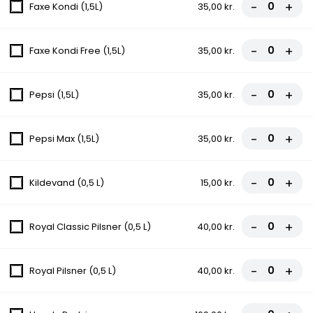
-
+
21.Arslan Special Pizza
Faxe Kondi (1,5L)
35,00 kr.
Tomatsauce, Ost, Skinke, Champignon,
Kebab, Cocktailpølser, Pepperoni, Bacon
-
+
Faxe Kondi Free (1,5L)
35,00 kr.
fra
108,00 kr.
-
+
Pepsi (1,5L)
35,00 kr.
9. Vegetario
Tomatsovs, Ost, Champignon, Løg, Peberfrugt, Majs, Oliven
-
+
Pepsi Max (1,5L)
35,00 kr.
fra
85,00 kr.
-
+
Kildevand (0,5 L)
15,00 kr.
Salat Pizza
Opdag vores friske og sprøde Salat Pizza! Den perfekte
-
+
Royal Classic Pilsner (0,5 L)
40,00 kr.
kombination af en lækker pizza og en forfriskende salat. Nyd
den sprøde skorpe sammen med en overdådig topping af friske
grøntsager og saftigt kød. En sund og lækker måde at nyde
pizza på! Bestil din Salat Pizza i dag og forkæl dine smagsløg.
-
+
Royal Pilsner (0,5 L)
40,00 kr.
24.Lind Pizza Pizza