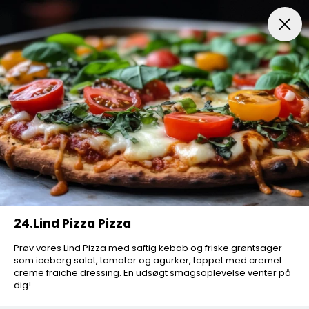
Pizza
Salat Pizza
Nachos Pizza
Gourmet Pizza
24.Lind Pizza Pizza
Prøv vores Lind Pizza med saftig kebab og friske grøntsager
som iceberg salat, tomater og agurker, toppet med cremet
creme fraiche dressing. En udsøgt smagsoplevelse venter på
dig!