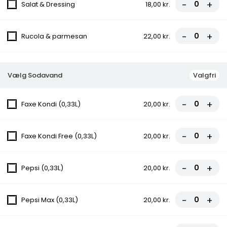
-
+
Salat & Dressing
18,00 kr.
fra
95,00 kr.
18.Diallo Pizza
-
+
Rucola & parmesan
22,00 kr.
Tomatsauce, Ost, Gorgonzola, Rød Peber,
Oksefiletstrimler
fra
95,00 kr.
Vælg Sodavand
Valgfri
19.Aztekav Pizza
-
+
Faxe Kondi (0,33L)
20,00 kr.
Tomatsauce, Ost, Oksekød, Kebab,
Cocktailpølser, Pepperoni, Bacon
-
+
Faxe Kondi Free (0,33L)
20,00 kr.
fra
107,00 kr.
20.Venezia Pizza
-
+
Pepsi (0,33L)
20,00 kr.
Tomatsauce, Ost, Kebab, Oksekød, Bacon,
Champignon, Rød Peber
-
+
Pepsi Max (0,33L)
20,00 kr.
fra
98,00 kr.