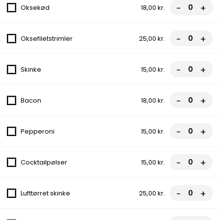
-
+
Oksekød
18,00 kr.
Tomatsauce, Ost, Oksekød,
Cocktailpølser, Pepperoni, Bacon
fra
93,00 kr.
-
+
Oksefiletstrimler
25,00 kr.
15.Polat Pizza
-
+
Skinke
15,00 kr.
Tomatsauce, Ost, Kebab, Kylling,
Champignon, Løg, Rød Peber
fra
98,00 kr.
-
+
Bacon
18,00 kr.
16.Lind Favorit Pizza
-
+
Pepperoni
15,00 kr.
Tomatsauce, Ost, Skinke, Pepperoni,
Cocktailpølser, Bacon
-
+
fra
98,00 kr.
Cocktailpølser
15,00 kr.
17.Helles Pizza
-
+
Lufttørret skinke
25,00 kr.
Tomatsauce, Ost, Kylling, Friske Tomater,
Ananas, Bacon, Løg, Hvidløg