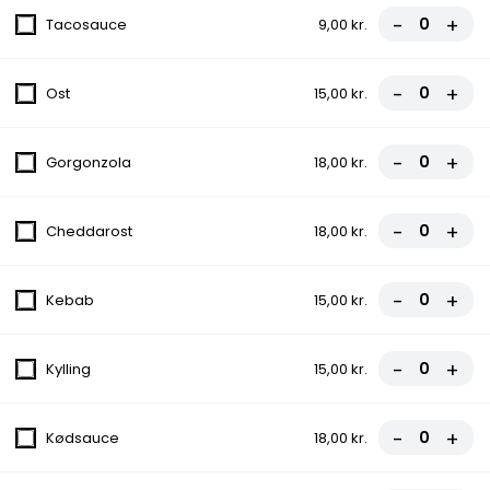
-
+
Tacosauce
9,00 kr.
10.Gorgonzola Pizza
Tomatsauce, Ost, Champignon, Oksekød,
-
+
Ost
15,00 kr.
Pepperoni, Gorgonzola
fra
88,00 kr.
-
+
Gorgonzola
18,00 kr.
11.Miami Pizza
Tomatsauce, Ost, Oksekød, Bacon, Løg,
-
+
Cheddarost
18,00 kr.
Champignon, Æg
fra
90,00 kr.
-
+
Kebab
15,00 kr.
12.Diyar Pizza
-
+
Kylling
15,00 kr.
Tomatsauce, Ost, Oksekød, Kebab,
Pepperoni
fra
91,00 kr.
-
+
Kødsauce
18,00 kr.
13.Dino Special Pizza