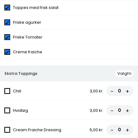
Rucola & parmesan
Toppes med frisk salat
Vælg Sodavand
Faxe Kondi (0,33L), Faxe Kondi Free
(0,33L), Pepsi (0,33L), Pepsi Max (0,33L), Faxe Kondi (1,5L),
Friske agurker
Faxe Kondi Free (1,5L), Pepsi (1,5L), Pepsi Max (1,5L),
Kildevand (0,5 L), Royal Classic Pilsner (0,5 L), Royal
Friske Tomater
Pilsner (0,5 L), Husets Rødvin, Husets Hvidvin, Husets
Rosévin, Uludag gazoz
Creme fraiche
Ekstra Toppings
Valgfri
Pizza
Velkommen til vores pizza paradis! Vores autentiske italienske
-
+
Chili
3,00 kr.
pizzaer er lavet med omhu og kærlighed, med friske
ingredienser og sprød bund. Oplev smagen af Italien i hver
eneste bid! Bestil nu og lad dine smagsløg danse.
-
+
Hvidløg
3,00 kr.
1.Margherita Pizza
Tomatsauce, Ost
-
+
Cream Fraiche Dressing
5,00 kr.
fra
76,00 kr.