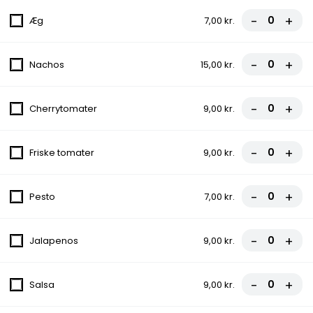
Tomatsauce, Ost, Skinke, Pepperoni
-
+
Æg
7,00 kr.
fra
86,00 kr.
-
+
Nachos
15,00 kr.
6.Toska Pizza
Tomatsauce, Ost, Kødsauce, Løg,
Champignon, Creme fraiche
-
+
Cherrytomater
9,00 kr.
fra
86,00 kr.
-
+
Friske tomater
9,00 kr.
7.Musti Special Pizza
Tomatsauce, Ost, Skinke, Kødsauce,
-
+
Bacon
Pesto
7,00 kr.
fra
86,00 kr.
-
+
Jalapenos
9,00 kr.
8.Napoli Pizza
Tomatsauce, Ost, Kødsauce, Spaghetti,
-
+
Salsa
9,00 kr.
Cocktailpølser
fra
86,00 kr.