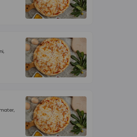
i,
omater,