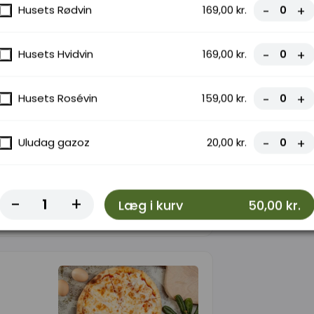
Husets Rødvin
169,00 kr.
-
+
,
Husets Hvidvin
169,00 kr.
-
+
Husets Rosévin
159,00 kr.
-
+
Uludag gazoz
20,00 kr.
-
+
ilpølser,
-
+
Læg i kurv
50,00 kr.