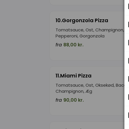
10.Gorgonzola Pizza
Tomatsauce, Ost, Champignon, O
Pepperoni, Gorgonzola
fra
88,00 kr.
11.Miami Pizza
Tomatsauce, Ost, Oksekød, Bacon,
Champignon, Æg
fra
90,00 kr.