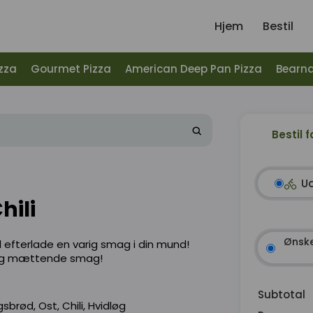
Hjem
Bestil
zza
Gourmet Pizza
American Deep Pan Pizza
Bearna
Bestil f
U
hili
Ønske
il efterlade en varig smag i din mund!
r og mættende smag!
s
Subtotal
rød, Ost, Chili, Hvidløg