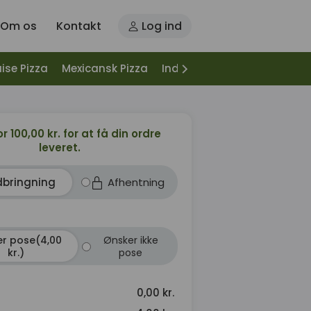
Om os
Kontakt
Log ind
ise Pizza
Mexicansk Pizza
Indbagt Pizza
Halvt Indb
or 100,00 kr. for at få din ordre
leveret.
dbringning
Afhentning
r pose(4,00
Ønsker ikke
kr.)
pose
0,00 kr.